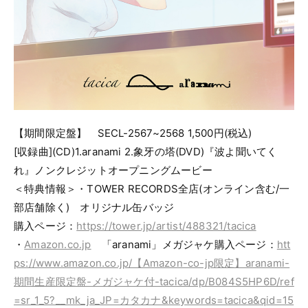
【期間限定盤】 SECL-2567~2568 1,500円(税込)
[収録曲](CD)1.aranami 2.象牙の塔(DVD)『波よ聞いてく
れ』ノンクレジットオープニングムービー
＜特典情報＞・TOWER RECORDS全店(オンライン含む/一
部店舗除く) オリジナル缶バッジ
購入ページ：
https://tower.jp/artist/488321/tacica
・
Amazon.co.jp
「aranami」メガジャケ購入ページ：
htt
ps://www.amazon.co.jp/【Amazon-co-jp限定】aranami-
期間生産限定盤-メガジャケ付-tacica/dp/B084S5HP6D/ref
=sr_1_5?__mk_ja_JP=カタカナ&keywords=tacica&qid=15