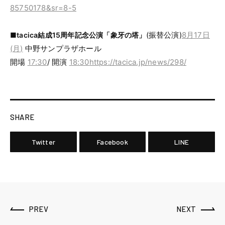
85750178&sr=8-5
(振替公演)
8月17日
■tacica結成15周年記念公演「象牙の塔」
(月)
中野サンプラザホール
開場
17:30
/ 開演
18:30
https://tacica.jp/news/298/
SHARE
Twitter
Facebook
LINE
PREV
NEXT