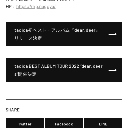
HP：
https://rhp.nagoya/
tacica初ベスト・アルバム『dear, deer』
リリース決定
tacica BEST ALBUM TOUR 2022 “dear, deer
s”開催決定
SHARE
Twitter
Facebook
LINE