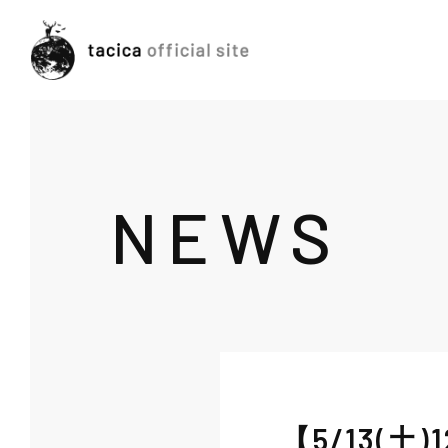
NEWS
【5/13(